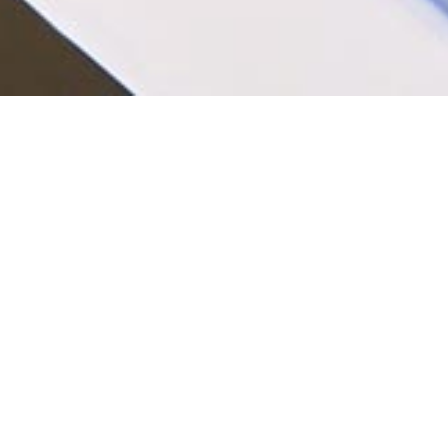
NOS SALONS
Salon Michel-Ange,
A la lumière du jour, m
Capacité d’accueil de 2 
Salon Minerve,
Notre second salon en vo
Capacité d’accueil de 2 
Plus 2 salons de sous-