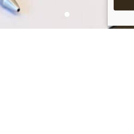
 RÉNOVÉS ET CLIMATISÉS POUR VOS S
urs de pierre à la boucharde, plafond à la façon Michel-Ange.
à 45 personnes.
ûte de pierres apparentes, mobilier ancien style Louis XIII.
à 50 personnes.
commissions de 15 à 16 m²
dont l’un est attenant à la salle Min