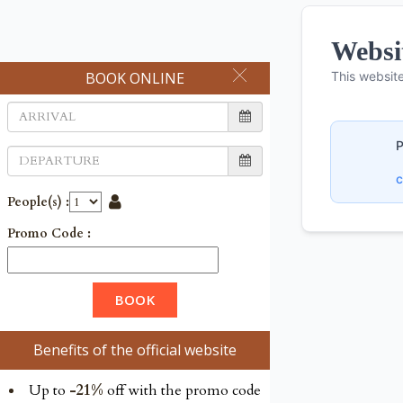
BOOK ONLINE
People(s) :
Promo Code :
Benefits of the official website
Up to
-21%
off with the promo code