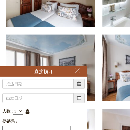
直接预订
人数 :
促销码 :