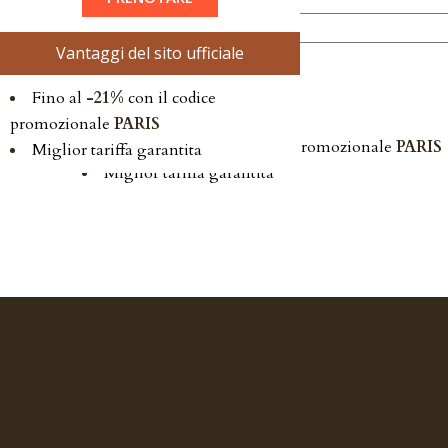
CODICE PROMOZIONALE:
Vantaggi del sito ufficiale
Fino al
-21%
con il codice
Vantaggi Del Sito Ufficiale
promozionale
PARIS
Fino al
-21%
con il codice promozionale
PARIS
Miglior tariffa garantita
Miglior tariffa garantita