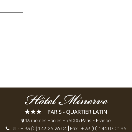
13 rue des Ecoles - 75005 Paris - France
Tel. : + 33 (0) 1 43 26 26 04
| Fax : + 33 (0) 1 44 07 01 96