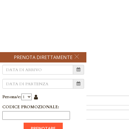
PRENOTA DIRETTAMENTE
25 Gen
resa it
Prenota Direttamente
Persona/e:
CODICE PROMOZIONALE:
Persona/e: